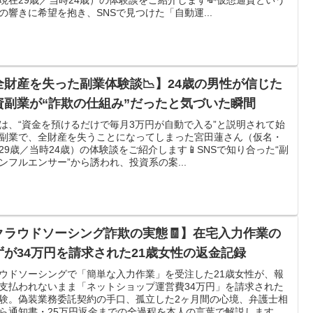
の響きに希望を抱き、SNSで見つけた「自動運...
全財産を失った副業体験談📉】24歳の男性が信じた
資副業が“詐欺の仕組み”だったと気づいた瞬間
は、“資金を預けるだけで毎月3万円が自動で入る”と説明されて始
副業で、全財産を失うことになってしまった宮田蓮さん（仮名・
29歳／当時24歳）の体験談をご紹介します📱SNSで知り合った“副
ンフルエンサー”から誘われ、投資系の案...
クラウドソーシング詐欺の実態🧾】在宅入力作業の
ずが34万円を請求された21歳女性の返金記録
ウドソーシングで「簡単な入力作業」を受注した21歳女性が、報
支払われないまま「ネットショップ運営費34万円」を請求された
験。偽装業務委託契約の手口、孤立した2ヶ月間の心境、弁護士相
ら通知書・25万円返金までの全過程を本人の言葉で解説します。