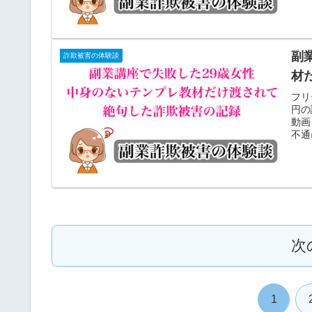
副
詐欺被害の体験談
材
フリ
円の
動画
不通
す。
次
1