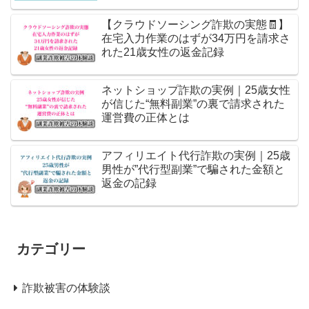
【クラウドソーシング詐欺の実態🧾】
在宅入力作業のはずが34万円を請求さ
れた21歳女性の返金記録
ネットショップ詐欺の実例｜25歳女性
が信じた“無料副業”の裏で請求された
運営費の正体とは
アフィリエイト代行詐欺の実例｜25歳
男性が”代行型副業”で騙された金額と
返金の記録
カテゴリー
詐欺被害の体験談