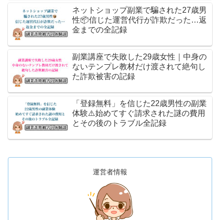
ネットショップ副業で騙された27歳男
性📦信じた運営代行が詐欺だった…返
金までの全記録
副業講座で失敗した29歳女性｜中身の
ないテンプレ教材だけ渡されて絶句し
た詐欺被害の記録
「登録無料」を信じた22歳男性の副業
体験⚠️始めてすぐ請求された謎の費用
とその後のトラブル全記録
運営者情報