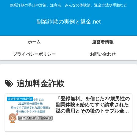
副業詐欺の手口や対策、注意点、みんなの体験談、返金方法や手順など
副業詐欺の実例と返金.net
ホーム
運営者情報
プライバシーポリシー
お問い合わせ
追加料金詐欺
「登録無料」を信じた22歳男性の
詐欺被害の体験談
副業体験⚠️始めてすぐ請求された
謎の費用とその後のトラブル全記
録