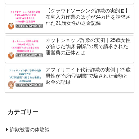
【クラウドソーシング詐欺の実態🧾】
在宅入力作業のはずが34万円を請求さ
れた21歳女性の返金記録
ネットショップ詐欺の実例｜25歳女性
が信じた“無料副業”の裏で請求された
運営費の正体とは
アフィリエイト代行詐欺の実例｜25歳
男性が”代行型副業”で騙された金額と
返金の記録
カテゴリー
詐欺被害の体験談