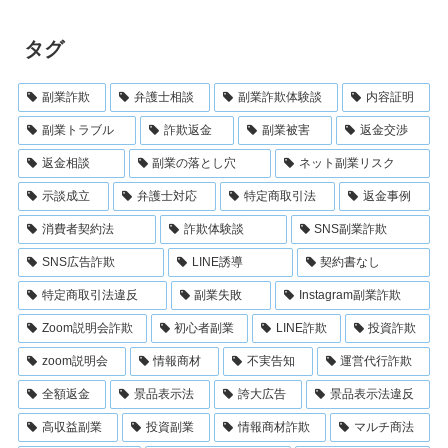
タグ
副業詐欺
弁護士相談
副業詐欺体験談
内容証明
副業トラブル
詐欺返金
副業被害
返金交渉
返金相談
副業の落とし穴
ネット副業リスク
示談成立
弁護士対応
特定商取引法
返金事例
消費者契約法
詐欺体験談
SNS副業詐欺
SNS広告詐欺
LINE誘導
契約書なし
特定商取引法違反
副業失敗
Instagram副業詐欺
Zoom説明会詐欺
初心者副業
LINE詐欺
投資詐欺
zoom説明会
情報商材
不実告知
運営代行詐欺
全額返金
景品表示法
誇大広告
景品表示法違反
高収益副業
投資副業
情報商材詐欺
マルチ商法