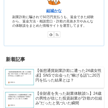
結城かな
副業詐欺に騙されて50万円支払うも、返金できた経験
から、返金方法・相談窓口・詐欺の見抜き方やみんな
の体験談をまとめた情報サイトを運営してます。
新着記事
【仮想通貨副業詐欺に遭った24歳女性
💰】SNSで出会った“稼げる話”に20万
円を払った結果とは？
【全財産を失った副業体験談📉】24歳
の男性が信じた投資副業が“詐欺の仕組
み”だったと気づいた瞬間