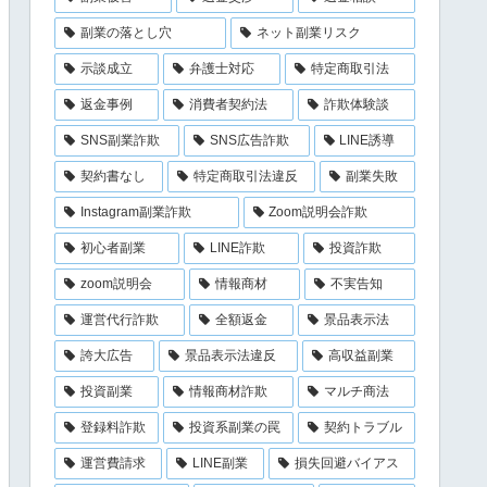
副業の落とし穴
ネット副業リスク
示談成立
弁護士対応
特定商取引法
返金事例
消費者契約法
詐欺体験談
SNS副業詐欺
SNS広告詐欺
LINE誘導
契約書なし
特定商取引法違反
副業失敗
Instagram副業詐欺
Zoom説明会詐欺
初心者副業
LINE詐欺
投資詐欺
zoom説明会
情報商材
不実告知
運営代行詐欺
全額返金
景品表示法
誇大広告
景品表示法違反
高収益副業
投資副業
情報商材詐欺
マルチ商法
登録料詐欺
投資系副業の罠
契約トラブル
運営費請求
LINE副業
損失回避バイアス