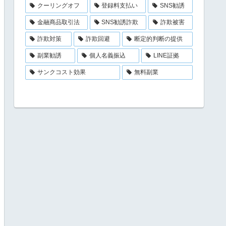
クーリングオフ
登録料支払い
SNS勧誘
金融商品取引法
SNS勧誘詐欺
詐欺被害
詐欺対策
詐欺回避
断定的判断の提供
副業勧誘
個人名義振込
LINE証拠
サンクコスト効果
無料副業