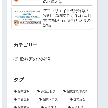
の正体とは
アフィリエイト代行詐欺の
実例｜25歳男性が”代行型副
業”で騙された金額と返金の
記録
カテゴリー
詐欺被害の体験談
タグ
副業詐欺
弁護士相談
副業詐欺体験談
内容証明
副業トラブル
詐欺返金
副業被害
返金交渉
返金相談