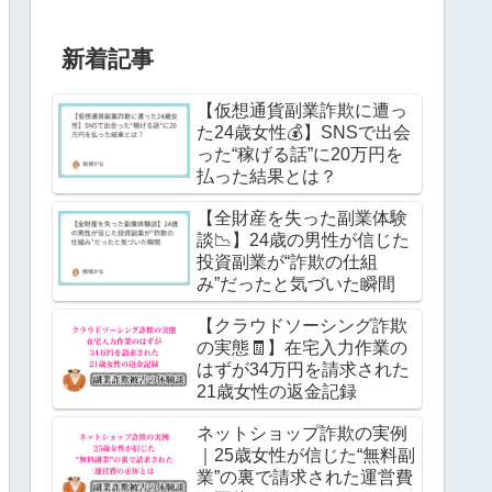
新着記事
【仮想通貨副業詐欺に遭っ
た24歳女性💰】SNSで出会
った“稼げる話”に20万円を
払った結果とは？
【全財産を失った副業体験
談📉】24歳の男性が信じた
投資副業が“詐欺の仕組
み”だったと気づいた瞬間
【クラウドソーシング詐欺
の実態🧾】在宅入力作業の
はずが34万円を請求された
21歳女性の返金記録
ネットショップ詐欺の実例
｜25歳女性が信じた“無料副
業”の裏で請求された運営費