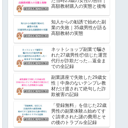
た当時25歳の女性の告白｜
高額教材購入の実態と後悔
知人からの勧誘で始めた副
業の失敗｜35歳男性が語る
高額教材の実態
ネットショップ副業で騙さ
れた27歳男性📦信じた運営
代行が詐欺だった…返金ま
での全記録
副業講座で失敗した29歳女
性｜中身のないテンプレ教
材だけ渡されて絶句した詐
欺被害の記録
「登録無料」を信じた22歳
男性の副業体験⚠️始めてす
ぐ請求された謎の費用とそ
の後のトラブル全記録