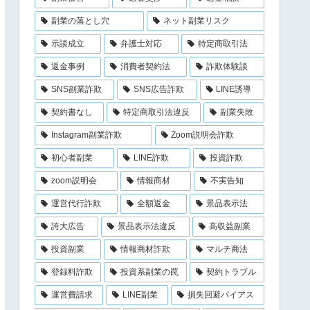
副業の落とし穴
ネット副業リスク
示談成立
弁護士対応
特定商取引法
返金事例
消費者契約法
詐欺体験談
SNS副業詐欺
SNS広告詐欺
LINE誘導
契約書なし
特定商取引法違反
副業失敗
Instagram副業詐欺
Zoom説明会詐欺
初心者副業
LINE詐欺
投資詐欺
zoom説明会
情報商材
不実告知
運営代行詐欺
全額返金
景品表示法
誇大広告
景品表示法違反
高収益副業
投資副業
情報商材詐欺
マルチ商法
登録料詐欺
投資系副業の罠
契約トラブル
運営費請求
LINE副業
損失回避バイアス