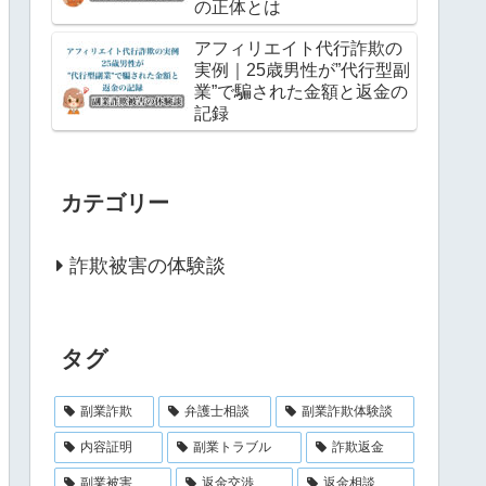
の正体とは
アフィリエイト代行詐欺の
実例｜25歳男性が”代行型副
業”で騙された金額と返金の
記録
カテゴリー
詐欺被害の体験談
タグ
副業詐欺
弁護士相談
副業詐欺体験談
内容証明
副業トラブル
詐欺返金
副業被害
返金交渉
返金相談