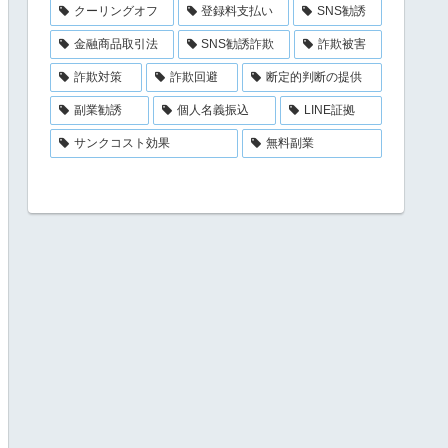
クーリングオフ
登録料支払い
SNS勧誘
金融商品取引法
SNS勧誘詐欺
詐欺被害
詐欺対策
詐欺回避
断定的判断の提供
副業勧誘
個人名義振込
LINE証拠
サンクコスト効果
無料副業