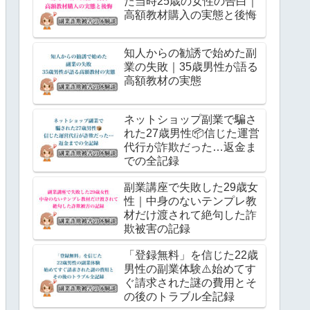
た当時25歳の女性の告白｜
高額教材購入の実態と後悔
知人からの勧誘で始めた副
業の失敗｜35歳男性が語る
高額教材の実態
ネットショップ副業で騙さ
れた27歳男性📦信じた運営
代行が詐欺だった…返金ま
での全記録
副業講座で失敗した29歳女
性｜中身のないテンプレ教
材だけ渡されて絶句した詐
欺被害の記録
「登録無料」を信じた22歳
男性の副業体験⚠️始めてす
ぐ請求された謎の費用とそ
の後のトラブル全記録