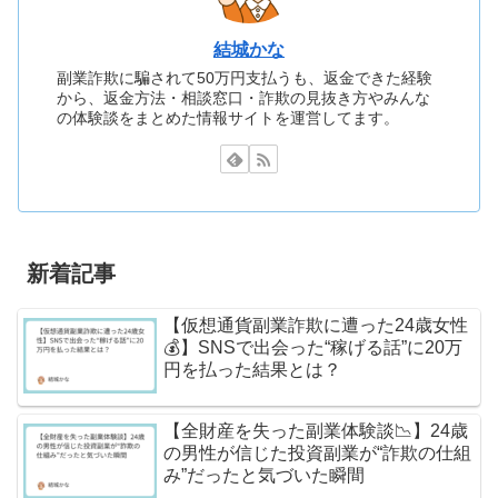
結城かな
副業詐欺に騙されて50万円支払うも、返金できた経験
から、返金方法・相談窓口・詐欺の見抜き方やみんな
の体験談をまとめた情報サイトを運営してます。
新着記事
【仮想通貨副業詐欺に遭った24歳女性
💰】SNSで出会った“稼げる話”に20万
円を払った結果とは？
【全財産を失った副業体験談📉】24歳
の男性が信じた投資副業が“詐欺の仕組
み”だったと気づいた瞬間