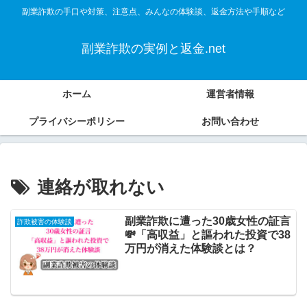
副業詐欺の手口や対策、注意点、みんなの体験談、返金方法や手順など
副業詐欺の実例と返金.net
ホーム
運営者情報
プライバシーポリシー
お問い合わせ
連絡が取れない
副業詐欺に遭った30歳女性の証言
詐欺被害の体験談
💸「高収益」と謳われた投資で38
万円が消えた体験談とは？