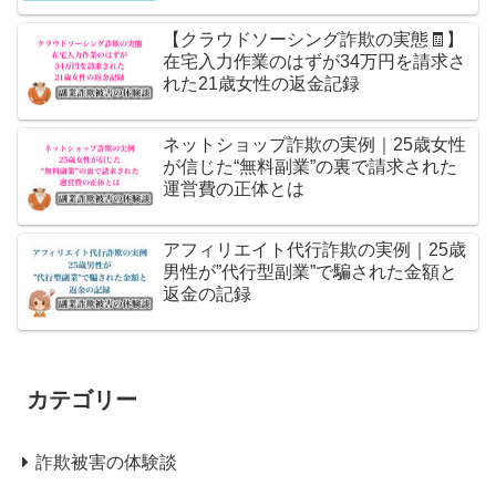
【クラウドソーシング詐欺の実態🧾】
在宅入力作業のはずが34万円を請求さ
れた21歳女性の返金記録
ネットショップ詐欺の実例｜25歳女性
が信じた“無料副業”の裏で請求された
運営費の正体とは
アフィリエイト代行詐欺の実例｜25歳
男性が”代行型副業”で騙された金額と
返金の記録
カテゴリー
詐欺被害の体験談