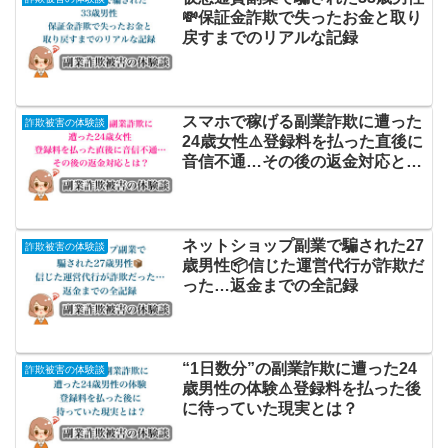
💸保証金詐欺で失ったお金と取り
戻すまでのリアルな記録
スマホで稼げる副業詐欺に遭った
詐欺被害の体験談
24歳女性⚠️登録料を払った直後に
音信不通…その後の返金対応と
は？
ネットショップ副業で騙された27
詐欺被害の体験談
歳男性📦信じた運営代行が詐欺だ
った…返金までの全記録
“1日数分”の副業詐欺に遭った24
詐欺被害の体験談
歳男性の体験⚠️登録料を払った後
に待っていた現実とは？