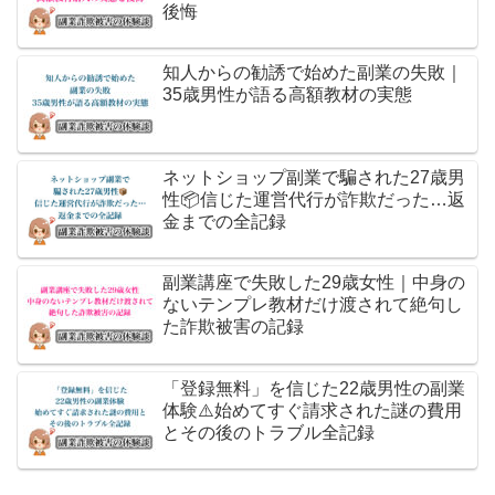
後悔
知人からの勧誘で始めた副業の失敗｜
35歳男性が語る高額教材の実態
ネットショップ副業で騙された27歳男
性📦信じた運営代行が詐欺だった…返
金までの全記録
副業講座で失敗した29歳女性｜中身の
ないテンプレ教材だけ渡されて絶句し
た詐欺被害の記録
「登録無料」を信じた22歳男性の副業
体験⚠️始めてすぐ請求された謎の費用
とその後のトラブル全記録