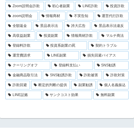
Zoom説明会詐欺
初心者副業
LINE詐欺
投資詐欺
zoom説明会
情報商材
不実告知
運営代行詐欺
全額返金
景品表示法
誇大広告
景品表示法違反
高収益副業
投資副業
情報商材詐欺
マルチ商法
登録料詐欺
投資系副業の罠
契約トラブル
運営費請求
LINE副業
損失回避バイアス
クーリングオフ
登録料支払い
SNS勧誘
金融商品取引法
SNS勧誘詐欺
詐欺被害
詐欺対策
詐欺回避
断定的判断の提供
副業勧誘
個人名義振込
LINE証拠
サンクコスト効果
無料副業