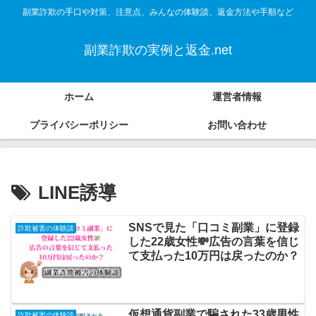
副業詐欺の手口や対策、注意点、みんなの体験談、返金方法や手順など
副業詐欺の実例と返金.net
ホーム
運営者情報
プライバシーポリシー
お問い合わせ
LINE誘導
SNSで見た「口コミ副業」に登録
詐欺被害の体験談
した22歳女性💸広告の言葉を信じ
て支払った10万円は戻ったのか？
仮想通貨副業で騙された33歳男性
詐欺被害の体験談