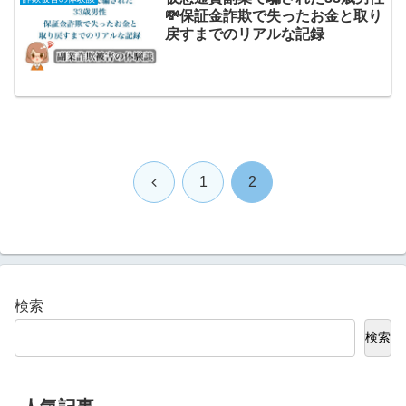
💸保証金詐欺で失ったお金と取り
戻すまでのリアルな記録
前
1
2
へ
検索
検索